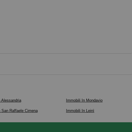
n Alessandria
Immobili In Mondavio
n San Raffaele Cimena
Immobili In Leinì