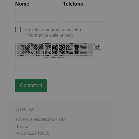
Nome
Telefono
Ho letto, compreso e accetto
l'informativa sulla privacy
captcha tools
Contattaci
ATRIUM
CORSO FRANCIA nº 185
Torino
++39 011740055