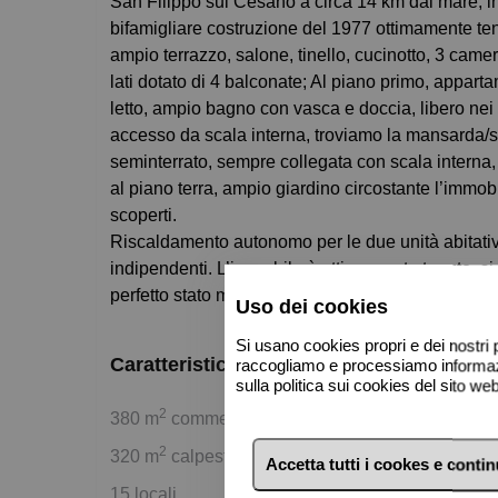
San Filippo sul Cesano a circa 14 km dal mare, in posizione panoramica e vicino ai servizi, vendiamo villa
bifamigliare costruzione del 1977 ottimamente te
ampio terrazzo, salone, tinello, cucinotto, 3 came
lati dotato di 4 balconate; Al piano primo, appart
letto, ampio bagno con vasca e doccia, libero nei 
accesso da scala interna, troviamo la mansarda/so
seminterrato, sempre collegata con scala interna,
al piano terra, ampio giardino circostante l’immob
scoperti.
Riscaldamento autonomo per le due unità abitativ
indipendenti. L’immobile è ottimamente tenuto, si
perfetto stato manutentivo, la casa è libera ed è in
Uso dei cookies
Si usano cookies propri e dei nostri p
Caratteristiche di base
raccogliamo e processiamo informazio
sulla politica sui cookies del sito w
2
380 m
commerciali
2
320 m
calpestabili
Accetta tutti i cookes e conti
15 locali