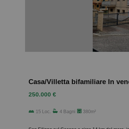
Casa/Villetta bifamiliare In v
250.000 €
15 Loc.
4 Bagni
380m²