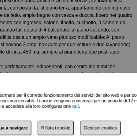
nuta, composta da: al piano terra, appartamento con ingresso,
re da letto, ampio bagno con vasca e doccia, libero nei quattro
amento con ingresso, salone, tinello, cucinotto, 3 camere da
quattro lati dotato di 4 balconate; al piano secondo, con
ffitta ossia un ampio vano pluriuso modificabile; Al piano
 si trovano 2 ampi box auto per due vetture e due lavanderie;
ile di circa 450 mq; sempre al piano terra due posti auto
e perfettamente indipendenti, con centraline termiche
 tratta di una seconda casa estiva regolarmente curata e in
 pronta consegna. Il prezzo è trattabile.
artners per il corretto funzionamento dei servizi del sito web e per pote
ni non sensibili. I cookie vengono conservati per un periodo di 12 m
eb e accedere alla loro configurazione
qui
.
nua a navigare
Rifiuta i cookie
Gestisci cookies