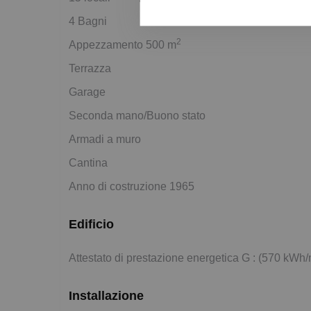
4 Bagni
2
Appezzamento 500 m
Terrazza
Garage
Seconda mano/Buono stato
Armadi a muro
Cantina
Anno di costruzione 1965
Edificio
Attestato di prestazione energetica G : (570 kWh
Installazione